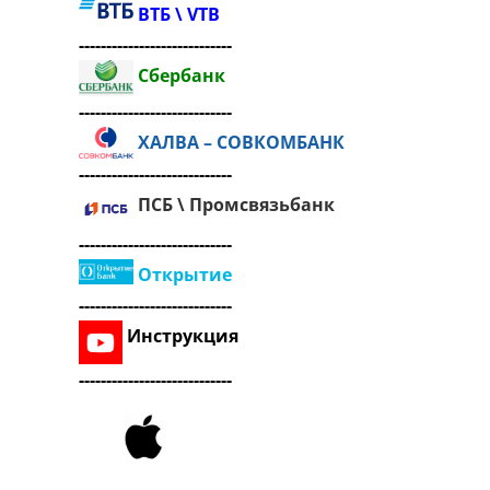
ВТБ \ VTB
----------------------------
Сбербанк
----------------------------
ХАЛВА – СОВКОМБАНК
----------------------------
ПСБ \ Промсвязьбанк
----------------------------
Открытие
----------------------------
Инструкция
----------------------------