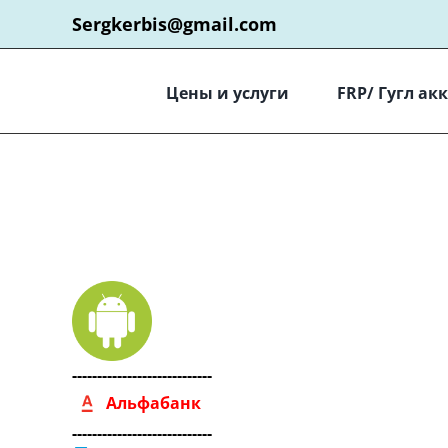
Skip
Sergkerbis@gmail.com
to
content
Цены и услуги
FRP/ Гугл ак
----------------------------
Альфабанк
----------------------------