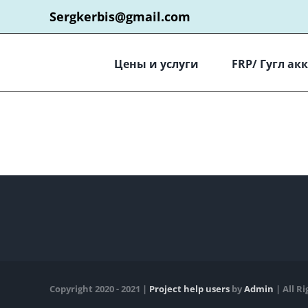
Skip
Sergkerbis@gmail.com
to
content
Цены и услуги
FRP/ Гугл ак
Copyright 2020 - 2021 |
Project help users
by
Admin
| All R