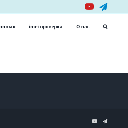
YouTube
Teleg
данных
imei проверка
О нас
YouTube
Telegram